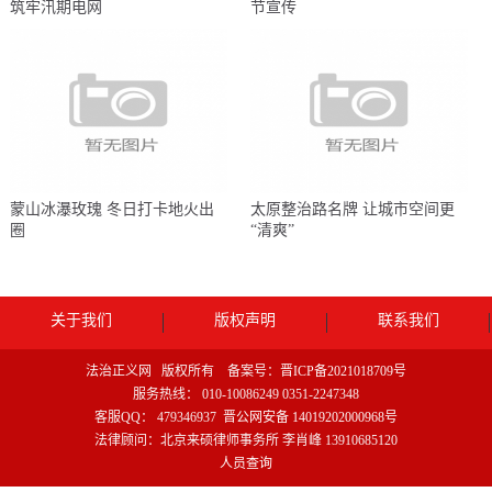
筑牢汛期电网
节宣传
蒙山冰瀑玫瑰 冬日打卡地火出
太原整治路名牌 让城市空间更
圈
“清爽”
关于我们
版权声明
联系我们
法治正义网 版权所有 备案号：
晋ICP备2021018709号
服务热线： 010-10086249 0351-2247348
客服QQ： 479346937
晋公网安备 14019202000968号
法律顾问：北京来硕律师事务所 李肖峰 13910685120
人员查询