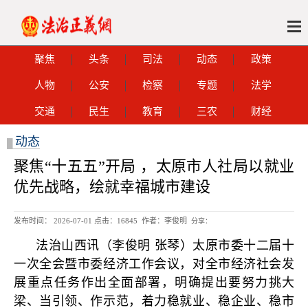
聚焦
头条
司法
动态
政策
人物
公安
检察
专题
法学
交通
民生
教育
三农
财经
动态
█
聚焦“十五五”开局 ，太原市人社局以就业
优先战略，绘就幸福城市建设
发布时间： 2026-07-01 点击：
16845 作者：李俊明
分享：
法治山西讯（李俊明 张琴）太原市委十二届十
一次全会暨市委经济工作会议，对全市经济社会发
展重点任务作出全面部署，明确提出要努力挑大
梁、当引领、作示范，着力稳就业、稳企业、稳市