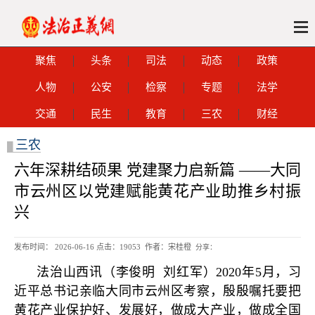
聚焦
头条
司法
动态
政策
人物
公安
检察
专题
法学
交通
民生
教育
三农
财经
三农
█
六年深耕结硕果 党建聚力启新篇 ——大同
市云州区以党建赋能黄花产业助推乡村振
兴
发布时间： 2026-06-16 点击：
19053 作者：宋桂橙
分享：
法治山西讯（李俊明 刘红军）2020年5月，习
近平总书记亲临大同市云州区考察，殷殷嘱托要把
黄花产业保护好、发展好，做成大产业，做成全国