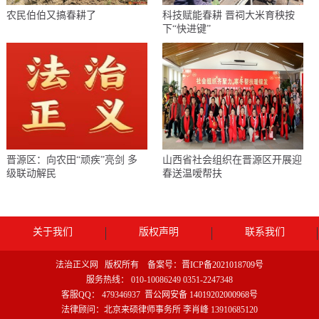
农民伯伯又搞春耕了
科技赋能春耕 晋祠大米育秧按
下“快进键”
晋源区：向农田“顽疾”亮剑 多
山西省社会组织在晋源区开展迎
级联动解民
春送温嗳帮扶
关于我们
版权声明
联系我们
法治正义网 版权所有 备案号：
晋ICP备2021018709号
服务热线： 010-10086249 0351-2247348
客服QQ： 479346937
晋公网安备 14019202000968号
法律顾问：北京来硕律师事务所 李肖峰 13910685120