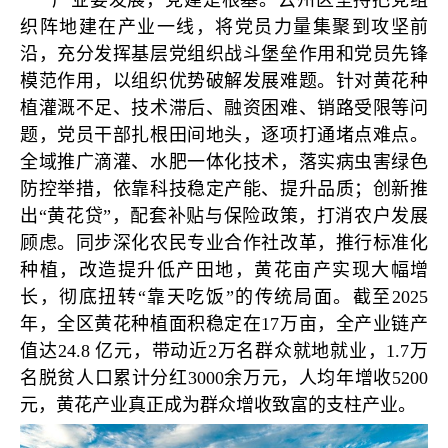
产业要发展，党建是根基。云州区坚持把党组
织阵地建在产业一线，将党员力量集聚到攻坚前
沿，充分发挥基层党组织战斗堡垒作用和党员先锋
模范作用，以组织优势破解发展难题。针对黄花种
植灌溉不足、技术滞后、融资困难、销路受限等问
题，党员干部扎根田间地头，逐项打通堵点难点。
全域推广滴灌、水肥一体化技术，落实病虫害绿色
防控举措，依靠科技稳定产能、提升品质；创新推
出“黄花贷”，配套补贴与保险政策，打消农户发展
顾虑。同步深化农民专业合作社改革，推行标准化
种植，改造提升低产田地，黄花亩产实现大幅增
长，彻底扭转“靠天吃饭”的传统局面。截至2025
年，全区黄花种植面积稳定在17万亩，全产业链产
值达24.8 亿元，带动近2万名群众就地就业，1.7万
名脱贫人口累计分红3000余万元，人均年增收5200
元，黄花产业真正成为群众增收致富的支柱产业。