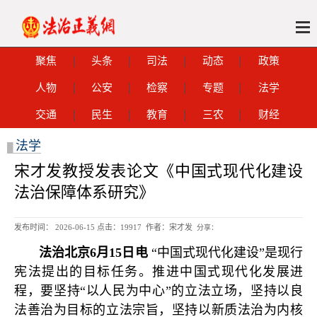
聚焦
头条
司法
动态
政策
人物
公安
检察
专题
法学
交通
民生
教育
三农
财经
法学
█
宋才发教授发表论文《中国式现代化建设
法治保障体系研究》
发布时间： 2026-06-15 点击：
19917 作者：宋才发
分享：
法治北京6月15日电
“中国式现代化建设”是现行
宪法提出的目标任务。推进中国式现代化发展进
程，要坚持“以人民为中心”的立法立场，坚持以良
法善治为目标的立法宗旨，坚持以新质法治为内核