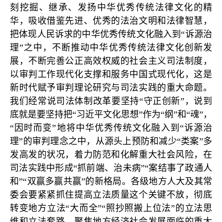
刻挖掘、继承、发扬中华优秀传统法律文化的精
华，吸收借鉴先进、优秀的法治文明和法律智慧，
把体现人民诉求的中华优秀传统文化融入到“诉源治
理”之中，不断推动中华优秀传统法律文化创新发
展，不断完善公正高效权威的社会主义司法制度，
以审判工作现代化支撑和服务中国式现代化，这是
新时代赋予审判理论研究与司法实践的重大命题。
我们经常说司法体制改革要坚持“守正创新”，说到
底就是要坚持把“习近平文化思想”作为“纲”和“魂”，
“因时而变”地将中华优秀传统文化融入到“诉源治
理”的审判理念之中，从源头上预防和减少“类案”多
发高发的状况，着力防范和化解重大社会风险，在
司法实践中形成“抓前端、治未病”“案结事了政通人
和”“双赢多赢共赢”的新格局。各级地方人大及其常
委会要紧紧抓住提高立法质量这个关键不放，彻底
转变地方立法“大而全”“照抄照搬上位法”的立法思
维和立法套路，聚焦地方经济社会发展面临的重大