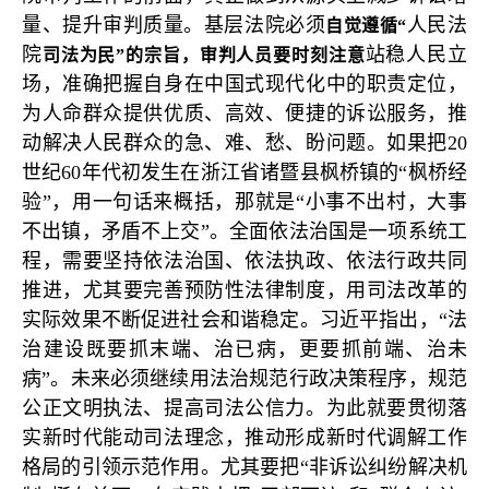
量、提升审判质量。基层法院必须
人民法
自觉遵循“
院
站稳人民立
司法为民”的宗旨，审判人员要时刻注意
场，准确把握自身在中国式现代化中的职责定位，
为人命群众提供优质、高效、便捷的诉讼服务，推
动解决人民群众的急、难、愁、盼问题。如果把20
世纪60年代初发生在浙江省诸暨县枫桥镇的“枫桥经
验”，用一句话来概括，那就是“小事不出村，大事
不出镇，矛盾不上交”。全面依法治国是一项系统工
程，需要坚持依法治国、依法执政、依法行政共同
推进，尤其要完善预防性法律制度，用司法改革的
实际效果不断促进社会和谐稳定。习近平指出，“法
治建设既要抓末端、治已病，更要抓前端、治未
病”。未来必须继续用法治规范行政决策程序，规范
公正文明执法、提高司法公信力。为此就要贯彻落
实新时代能动司法理念，推动形成新时代调解工作
格局的引领示范作用。尤其要把“非诉讼纠纷解决机