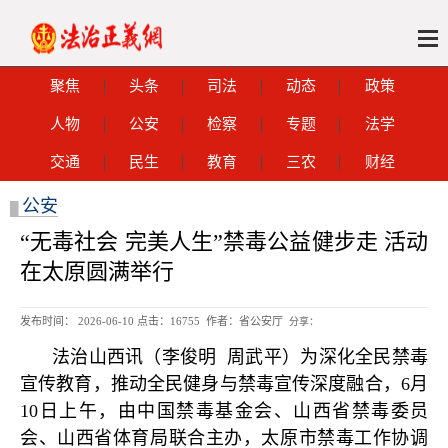
聚焦
头条
司法
动态
政策
人物
公安
检察
专题
法学
交通
民生
教育
三农
财经
公安
█
“无毒社会 完美人生”禁毒公益健步走 活动
在太原圆满举行
发布时间： 2026-06-10 点击：
16755 作者：省公安厅
分享：
法治山西讯（李俊明 周武平）为深化全民禁毒
宣传教育，推动全民健身与禁毒宣传深度融合，6月
10日上午，由中国禁毒基金会、山西省禁毒委员
会、山西省体育局联合主办，太原市禁毒工作协调