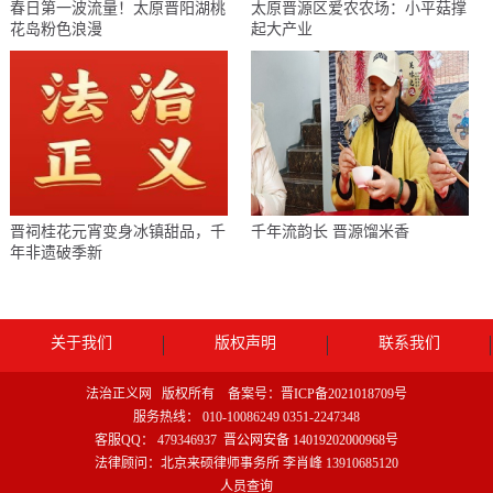
春日第一波流量！太原晋阳湖桃
太原晋源区爱农农场：小平菇撑
花岛粉色浪漫
起大产业
晋祠桂花元宵变身冰镇甜品，千
千年流韵长 晋源馏米香
年非遗破季新
关于我们
版权声明
联系我们
法治正义网 版权所有 备案号：
晋ICP备2021018709号
服务热线： 010-10086249 0351-2247348
客服QQ： 479346937
晋公网安备 14019202000968号
法律顾问：北京来硕律师事务所 李肖峰 13910685120
人员查询