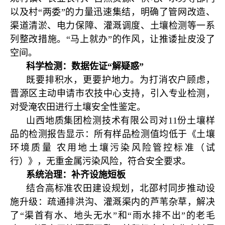
以及村“两委”的力量迅速集结，明确了管网改造、
渠道清淤、电力保障、灌溉调度、土壤检测等一系
列整改措施。“马上就办”的作风，让推诿扯皮没了
空间。
科学检测：数据佐证“解疑惑”
既要排积水，更要护地力。为打消农户顾虑，
晋源区主动申请市农技中心支持，引入专业检测，
对受淹农田进行土壤安全性鉴定。
山西地质集团检测技术有限公司对11份土壤样
品的检测报告显示：所有样品检测值均低于《土壤
环境质量 农用地土壤污染风险管控标准（试
行）》，无重金属污染风险，符合安全要求。
系统治理：补齐设施短板
结合高标准农田建设规划，北邵村同步推动设
施升级：疏通排洪沟、灌溉渠内的芦苇杂草，解决
了“渠首有水、地头无水”和“雨水排不出”的老毛