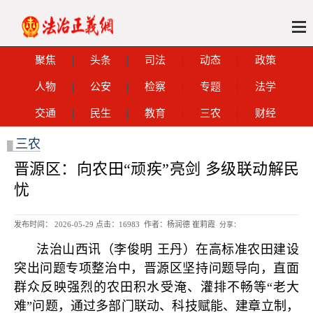
聚焦
头条
司法
动态
政策
人物
公安
检察
专题
法学
交通
民生
教育
三农
财经
三农
█
晋源区：向农田“顽疾”亮剑 多级联动解民
忧
发布时间： 2026-05-29 点击：
16983 作者：杨润德 崔莉霞
分享：
法治山西讯（李俊明 王丹）在高标准农田建设
突出问题专项整治中，晋源区坚持问题导向，直面
群众反映强烈的农田积水受淹、灌排不畅等“老大
难”问题，通过多部门联动、科技赋能、建章立制，