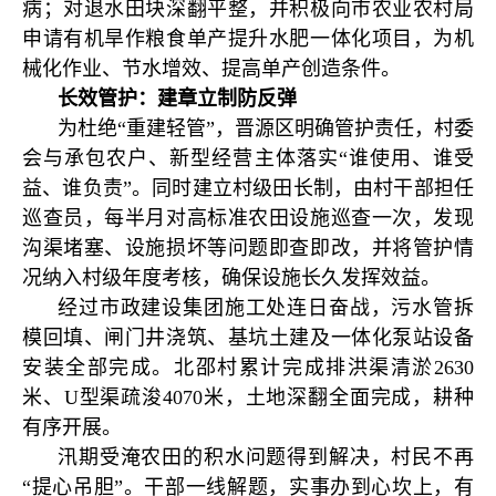
病；对退水田块深翻平整，并积极向市农业农村局
申请有机旱作粮食单产提升水肥一体化项目，为机
械化作业、节水增效、提高单产创造条件。
长效管护：建章立制防反弹
为杜绝“重建轻管”，晋源区明确管护责任，村委
会与承包农户、新型经营主体落实“谁使用、谁受
益、谁负责”。同时建立村级田长制，由村干部担任
巡查员，每半月对高标准农田设施巡查一次，发现
沟渠堵塞、设施损坏等问题即查即改，并将管护情
况纳入村级年度考核，确保设施长久发挥效益。
经过市政建设集团施工处连日奋战，污水管拆
模回填、闸门井浇筑、基坑土建及一体化泵站设备
安装全部完成。北邵村累计完成排洪渠清淤2630
米、U型渠疏浚4070米，土地深翻全面完成，耕种
有序开展。
汛期受淹农田的积水问题得到解决，村民不再
“提心吊胆”。干部一线解题，实事办到心坎上，有