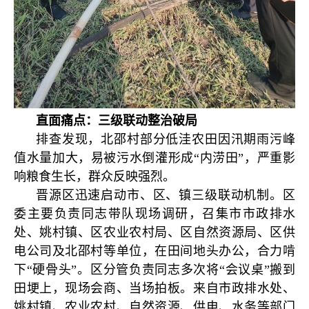
直面痛点：三级联动整治破局
排查发现，北邵村部分低洼农田因汛期雨污峰
值水量加大，易被污水倒灌形成“内涝田”，严重影
响粮食生长，群众反映强烈。
晋源区迅速启动市、区、镇三级联动机制。区
委主要负责同志带队现场调研，召集市市政排水
处、姚村镇、区农业农村局、区自然资源局、区供
电公司及北邵村等单位，在田间地头办公，合力啃
下“硬骨头”。区分管负责同志多次将“会议桌”搬到
田埂上，现场会商、当场拍板。来自市政排水处、
姚村镇、农业农村、自然资源、供电、水务等部门