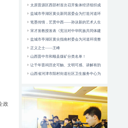
多元帮扶显成效
太原晋源区西邵村首次召开集体经济组织成
。
员大会
盐城市亭湖区黄尖新同居委会为打造河道环
境整治和乡村治理起到了一定的引领作用
笔墨传情，艺贯中西——孙泳新的艺术人生
与卓越成就
宋才发教授发表《宪法对中华民族共同体建
设的价值论析》论文
盐城市亭湖区黄尖指南村委会为河道环境整
治营造了良好的氛围和乡村治理起到了一定的
正义之士——王峰
引领作用
山西晋中市和顺县煤矿分类名单！
让千年晋祠历史可触、文明可感、讲解有韵
山西省河津市阳村街道社区卫生服务中心为
辖区老年人、慢病免费体检
企政