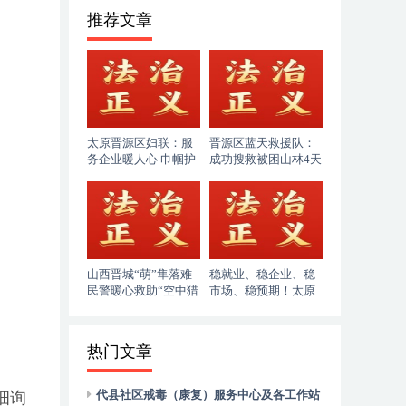
推荐文章
太原晋源区妇联：服
晋源区蓝天救援队：
务企业暖人心 巾帼护
成功搜救被困山林4天
企助发展
的86岁老人
山西晋城“萌”隼落难
稳就业、稳企业、稳
民警暖心救助“空中猎
市场、稳预期！太原
手”
市人社局奋力答好“十
五五”开局民生答卷
热门文章
代县社区戒毒（康复）服务中心及各工作站
细询