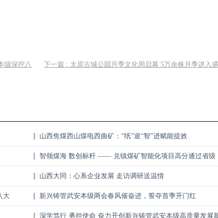
安本级深挖八
下一篇 : 太原古城公园月季文化周启幕 5万余株月季进入
山西焦煤西山煤电西曲矿：“纸”退“智”进赋能提效
智领煤海 数创标杆 —— 兑镇煤矿智能化项目高分通过省级
验收
山西大同：心系企业发展 走访调研送温情
八大
新兴铸管武安本级两会春风催奋进，誓夺首季开门红
深学笃行 勇担使命 奋力开创新兴铸管武安本级高质量发展