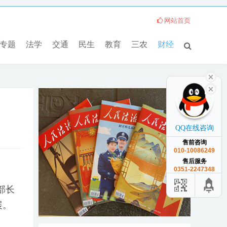
网站首页
专题
法学
交通
民生
教育
三农
财经
QQ在线咨询
售前咨询
010-10086249
售后服务
0351-2247348
部长
展。