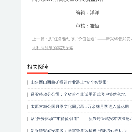
编辑：洋洋
审核：雅恒
上一篇 : 从“任务驱动”到“价值创造” ——新兴铸管武
大利润源泉的实践探索
相关阅读
山焦西山西曲矿掘进作业装上“安全智慧眼”
吕梁移动分公司：全省首个非试用正式客户签约落地
太原古城公园月季文化周启幕 5万余株月季进入盛花期
从“任务驱动”到“价值创造” ——新兴铸管武安本级深挖
利润源泉的实践探索
新兴铸管武安本级：学雷锋赓续精神 守廉洁砥砺初心