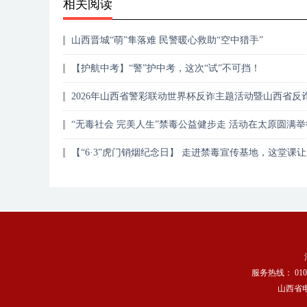
相关阅读
山西晋城“萌”隼落难 民警暖心救助“空中猎手”
【护航中考】“警”护中考，这次“试”不可挡！
2026年山西省警彩联动世界杯反诈主题活动暨山西省反
中宣传月正式启动
“无毒社会 完美人生”禁毒公益健步走 活动在太原圆满举
【“6·3”虎门销烟纪念日】 走进禁毒宣传基地，这堂课
们直呼“太震撼！”
服务热线： 010-
山西省