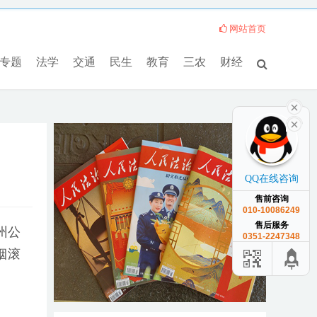
网站首页
专题
法学
交通
民生
教育
三农
财经
QQ在线咨询
售前咨询
010-10086249
售后服务
州公
0351-2247348
烟滚