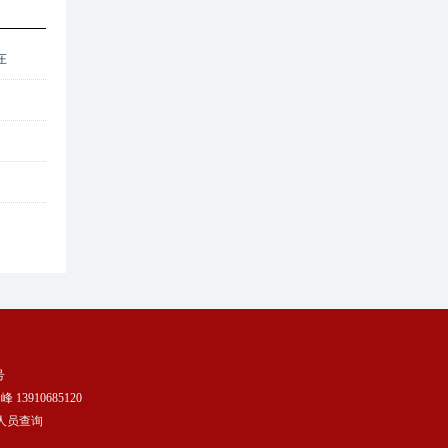
在
号
13910685120
人员查询