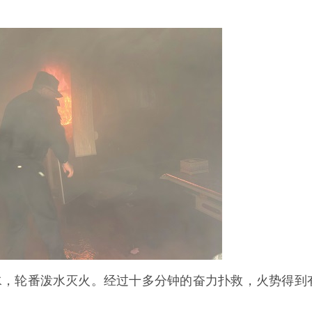
水，轮番泼水灭火。经过十多分钟的奋力扑救，火势得到