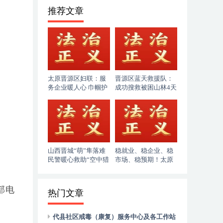
推荐文章
太原晋源区妇联：服
晋源区蓝天救援队：
务企业暖人心 巾帼护
成功搜救被困山林4天
企助发展
的86岁老人
山西晋城“萌”隼落难
稳就业、稳企业、稳
民警暖心救助“空中猎
市场、稳预期！太原
手”
市人社局奋力答好“十
五五”开局民生答卷
部电
热门文章
代县社区戒毒（康复）服务中心及各工作站