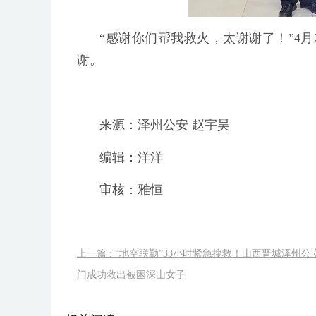
“感谢你们帮我救火，太谢谢了！”4
谢。
来源：泽州公安 赵宇昊
编辑：洋洋
审核：雅恒
上一篇 : “地空联勤”33小时紧急搜救！山西晋城泽州
门成功救出被困深山女子