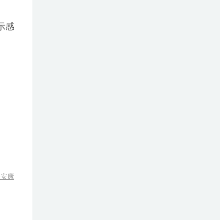
示感
送安康