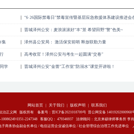
“6·26国际禁毒日”禁毒宣传暨基层应急救援体系建设推进会
太原成功举行
晋城泽州公安：麦浪滚滚好“丰”景 希望田野“警”色美~
诈集
泽州县公安局： 激活保安前哨 释放联勤力量
行
高考收官！泽州公安与考生一起圆满“交卷”
让同学
晋城泽州公安“金蕾”工作室“防溺水”课堂开讲啦！
网站首页
|
关于我们
|
版权声明
|
联系我们
法治正义网 版权所有 备案号：
晋ICP备2021018709号
晋公网安备 14019202000968
10086249 0351-2247348 客服QQ： 479346937 法律顾问：北京来硕律师事务所 李肖峰 
电子商务协会副会长单位 / 电信运营企业诚信单位 / 社会管理综合治理工作先进单位