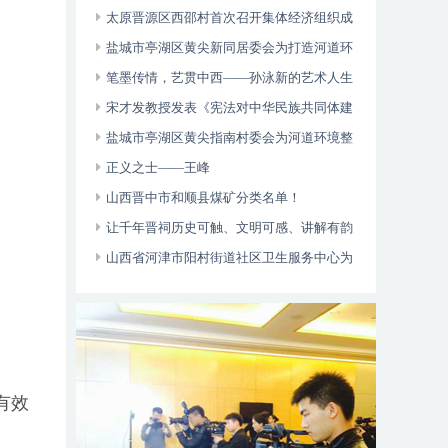
多元帮扶显成效
太原晋源区西邵村首次召开集体经济组织成
员大会
盐城市亭湖区黄尖新同居委会为打造河道环
境整治和乡村治理起到了一定的引领作用
笔墨传情，艺贯中西——孙泳新的艺术人生
与卓越成就
宋才发教授发表《宪法对中华民族共同体建
设的价值论析》论文
盐城市亭湖区黄尖指南村委会为河道环境整
治营造了良好的氛围和乡村治理起到了一定的
正义之士——王峰
引领作用
山西晋中市和顺县煤矿分类名单！
让千年晋祠历史可触、文明可感、讲解有韵
山西省河津市阳村街道社区卫生服务中心为
辖区老年人、慢病免费体检
有效