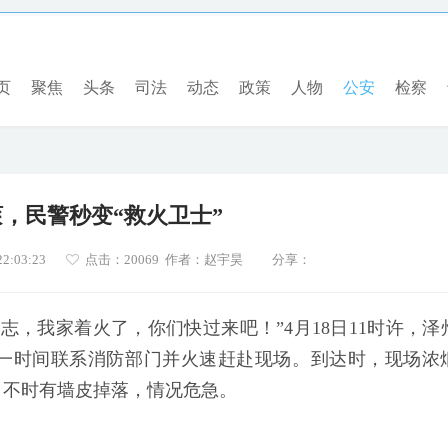
页
聚焦
头条
司法
动态
政策
人物
公安
检察
，民警秒变“救火卫士”
2:03:23
点击：
20069 作者：赵宇昊
分享：
志，我家着火了，你们快过来吧！”4月18日11时许，泽
一时间联系消防部门并火速赶赴现场。到达时，现场浓
，不时有墙皮掉落，情况危急。