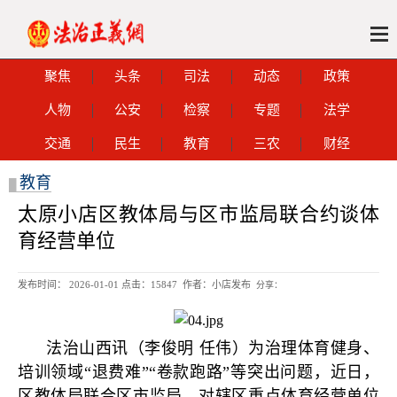
聚焦
头条
司法
动态
政策
人物
公安
检察
专题
法学
交通
民生
教育
三农
财经
教育
█
太原小店区教体局与区市监局联合约谈体
育经营单位
发布时间： 2026-01-01 点击：
15847 作者：小店发布
分享：
法治山西讯（李俊明 任伟）为治理体育健身、
培训领域“退费难”“卷款跑路”等突出问题，近日，
区教体局联合区市监局，对辖区重点体育经营单位