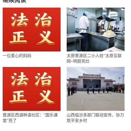
继续阅读
一位爱心的妈妈
太原晋源区二小入驻“太原互联
网+明厨亮灶
晋源区西湖林语社区：“国乐课
山西临汾多部门联动宣传、协力
堂”亮了
筑平安乡村