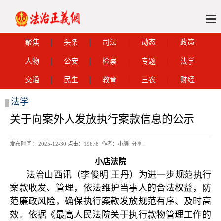
聚焦
头条
司法
动态
政策
人物
公安
检察
专题
法学
交通
民生
教育
三农
财经
法学
█
关于向案外人发放执行案款信息的公示
发布时间： 2025-12-30 点击：
19678 作者：小编
分享：
小店法院
法治山西讯（李俊明 王丹）为进一步规范执行
案款收发、管理，依法维护当事人的合法权益，防
范廉政风险，确保执行案款发放规范有序、及时高
效。依据《最高人民法院关于执行款物管理工作的