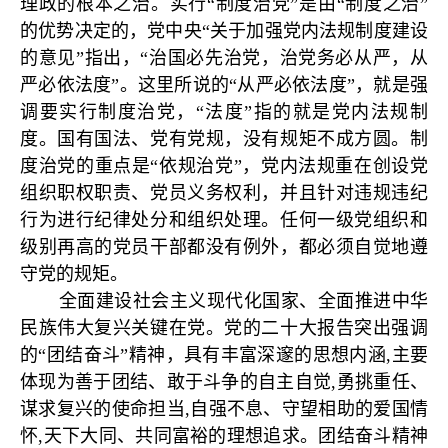
理政的根本之治。实行“制度治党”是由“制度之治”
的优势决定的，党中央“关于加强党内法规制度建设
的意见”指出，“治国必先治党，治党务必从严，从
严必依法度”。这里所说的“从严必依法度”，就是强
调要实行制度治党，“法度”指的就是党内法规制
度。国有国法、党有党规，没有规矩不成方圆。制
度治党的重点是“依规治党”，党内法规重在创设党
组织职权职责、党员义务权利，并且针对违规违纪
行为进行纪律处分和组织处理。任何一级党组织和
级别再高的党员干部都没有例外，都必须自觉地遵
守党的规矩。
全面建设社会主义现代化国家、全面推进中华
民族伟大复兴关键在党。党的二十大报告突出强调
的“团结奋斗”精神，具有丰富深邃的思想内涵,主要
体现为善于团结、敢于斗争的自主自觉,勇挑重任、
谋求复兴的使命担当,自强不息、守望相助的爱国情
怀,天下大同、共同富裕的理想追求。团结奋斗精神