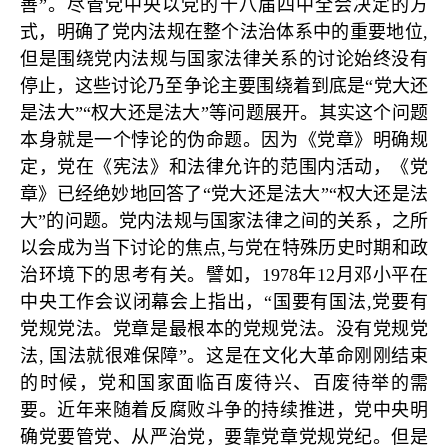
善”。尽管党中央以党的十八届四中全会决定的方
式，明确了党内法规在整个法治体系中的重要地位,
但是围绕党内法规与国家法律关系的讨论始终没有
停止，这些讨论乃至争论主要围绕着到底是“党大还
是法大”“权大还是法大”等问题展开。其实这个问题
本身就是一个悖论的伪命题。因为《党章》明确规
定，党在《宪法》和法律允许的范围内活动，《党
章》已经绝妙地回答了“党大还是法大”“权大还是法
大”的问题。党内法规与国家法律之间的关系，之所
以会成为当下讨论的焦点,与党在特殊历史时期和政
治环境下的思考有关。譬如，1978年12月邓小平在
中央工作会议闭幕会上指出，“国要有国法,党要有
党规党法。党章是最根本的党规党法。没有党规党
法, 国法就很难保障”。这是在文化大革命刚刚结束
的时候，党和国家面临百废待兴、百废待举的需
要。近年来随着反腐败斗争的持续推进，党中央明
确党要管党、从严治党，要靠党章党规党纪。但是