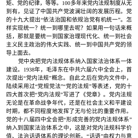
矩、党的纪律，等等。100多年来党内法规制度从无
到有，见证了中国共产党波澜壮阔的发展历程。党
的十九大提出“依法治国和依规治党有机统一”。怎
样实现统一？统一到哪里去呢？如果用一句话来概
括，那就是要统一到国家治理现代化、统一到社会
主义民主政治的伟大实践、统一到中国共产党的领
导上面去。
党中央把党内法规体系纳入国家法治体系一体
建设。1938年，毛泽东在中共六届六中全会上，首
次提出“党内法规”概念。自此之后在党内文件中，
陆续采用过“党规党法”“党的法规”等表述，党的十
四大首次把“党内法规”写进了《党章》。党内法规
无论是在革命战争年代，还是在社会主义和平建设
时期，都不同程度地发挥了无与伦比的重要作用。
党的十八届四中全会把“形成完善的党内法规体系”
纳入到国家法治体系之中，这是对党内法规科学价
值、法治话语体系的理论创新。“话语”由权力与意