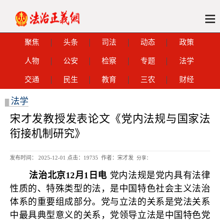
聚焦
头条
司法
动态
政策
人物
公安
检察
专题
法学
交通
民生
教育
三农
财经
法学
█
宋才发教授发表论文《党内法规与国家法
衔接机制研究》
发布时间： 2025-12-01 点击：
19735 作者：宋才发
分享：
法治北京12月1日电
党内法规是党内具有法律
性质的、特殊类型的法，是中国特色社会主义法治
体系的重要组成部分。党与立法的关系是党法关系
中最具典型意义的关系，党领导立法是中国特色党