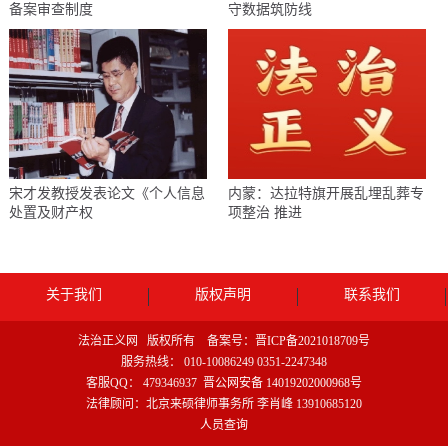
备案审查制度
守数据筑防线
宋才发教授发表论文《个人信息
内蒙：达拉特旗开展乱埋乱葬专
处置及财产权
项整治 推进
关于我们
版权声明
联系我们
法治正义网 版权所有 备案号：
晋ICP备2021018709号
服务热线： 010-10086249 0351-2247348
客服QQ： 479346937
晋公网安备 14019202000968号
法律顾问：北京来硕律师事务所 李肖峰 13910685120
人员查询