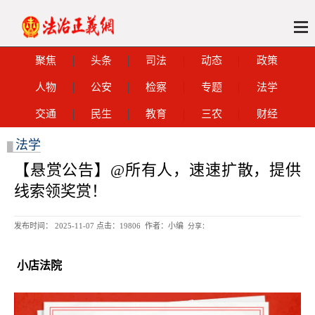
聚焦
头条
司法
动态
政策
人物
公安
检察
专题
法学
交通
民生
教育
三农
财经
法学
█
【悬赏公告】@所有人，速速扩散，提供
线索领奖赏！
发布时间： 2025-11-07 点击：
19806 作者：小编
分享：
小店法院