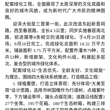
配套绿化工程，全面展现了太原深厚的文化底蕴和
良好的城市风貌，成为新时代广大市民的精神图
腾。
迎泽大街是三晋第一街，此次改造东起新晋祠
路，西至春居路，全长4.3公里；同步实施春居南北
路、前进路等8条相交的道路绿化。于4月20日进
场，9月10日完工。完成绿化总面积 14.32 万平方
米，铺装面积 3.75 万平方米，配置乔灌木79种，花
卉53种，新增廊架、文化构件95组，构建起多层
次、复合型的城市绿化体系。
配套绿化以“生态优先、全龄友好、文化赋能”
为理念，围绕四大板块系统推进，打造精品工程：
1. 绿植重塑，打造立体景观：充分体现“大美至
简”设计思路，选用市树国槐作为行道树，点植紫叶
李，下方铺设草坪，端头点缀花境；道路沿线配置1
27个坐凳、195个花箱、180个生态树箱，构建三排