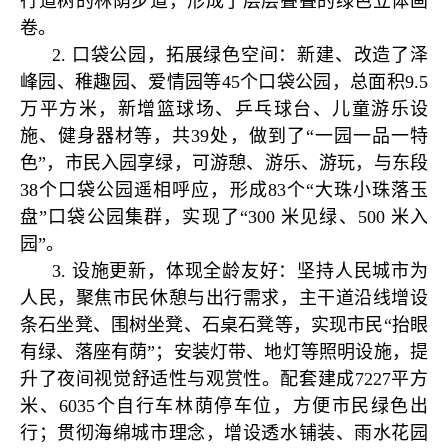
行道树的林荫步道，形成了层层叠叠的绿色立体画
卷。
2. 口袋公园，拓展绿色空间：新建、改造了泽
峰园、稚趣园、爱情园等45个口袋公园，总面积9.5
万平方米，新增篮球场、乒乓球台、儿童游乐设
施、健身器材等，共39处，做到了“一园一品一特
色”，市民入园享绿，可游憩、游乐、游玩，与东段
38个口袋公园遥相呼应，形成83个“大珠小珠落玉
盘”口袋公园集群，实现了“300 米见绿、500 米入
园”。
3. 设施更新，体现全龄友好：坚持人民城市为
人民，聚焦市民休憩与出行需求，主干道沿线增设
条石坐凳、围树坐凳、石桌石凳等，实现市民“抬眼
有绿、落座有荫”；安装灯带、地灯等照明设施，提
升了夜间视觉舒适性与观赏性。配套建成7227平方
米、6035个自行车林荫停车位，方便市民绿色出
行；贯彻海绵城市理念，增设透水铺装、雨水花园