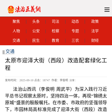
聚焦
头条
司法
动态
政策
人物
公安
检察
专题
法学
交通
民生
教育
三农
财经
交通
█
太原市迎泽大街（西段）改造配套绿化工
程
发布时间： 2025-09-10 点击：
18747 作者：李俊明
分享：
法治山西讯（李俊明 周武平）为深入践行习近
平总书记视察太原时，坚持四治一体，再现“锦绣太
原城”盛景的殷殷嘱托。在市委、市政府的坚强领导
下，市园林局高标准完成了迎泽大街（西段）改造