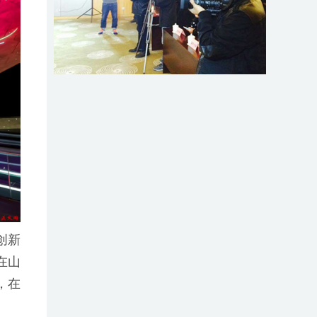
创新
在山
，在