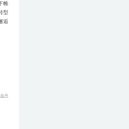
下帷
转型
邂逅
散血丹