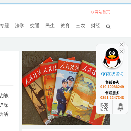
网站首页
专题
法学
交通
民生
教育
三农
财经
QQ在线咨询
售前咨询
010-10086249
售后服务
赋能
0351-2247348
”深
新活