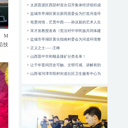
多元帮扶显成效
太原晋源区西邵村首次召开集体经济组织成
员大会
盐城市亭湖区黄尖新同居委会为打造河道环
境整治和乡村治理起到了一定的引领作用
笔墨传情，艺贯中西——孙泳新的艺术人生
与卓越成就
宋才发教授发表《宪法对中华民族共同体建
、M
设的价值论析》论文
盐城市亭湖区黄尖指南村委会为河道环境整
沿技
治营造了良好的氛围和乡村治理起到了一定的
正义之士——王峰
引领作用
山西晋中市和顺县煤矿分类名单！
让千年晋祠历史可触、文明可感、讲解有韵
山西省河津市阳村街道社区卫生服务中心为
辖区老年人、慢病免费体检