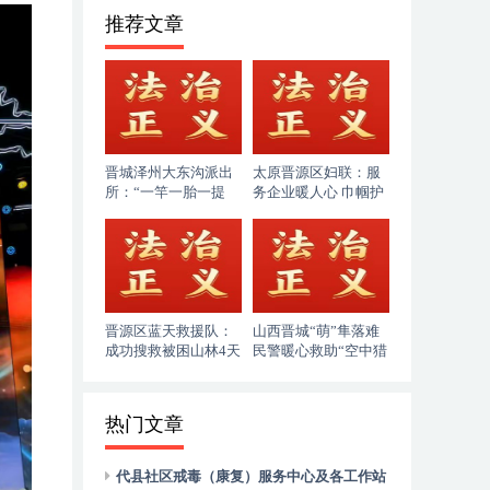
推荐文章
晋城泽州大东沟派出
太原晋源区妇联：服
所：“一竿一胎一提
务企业暖人心 巾帼护
示”，织密夏季防
企助发展
溺“安全堤”
晋源区蓝天救援队：
山西晋城“萌”隼落难
成功搜救被困山林4天
民警暖心救助“空中猎
的86岁老人
手”
热门文章
代县社区戒毒（康复）服务中心及各工作站