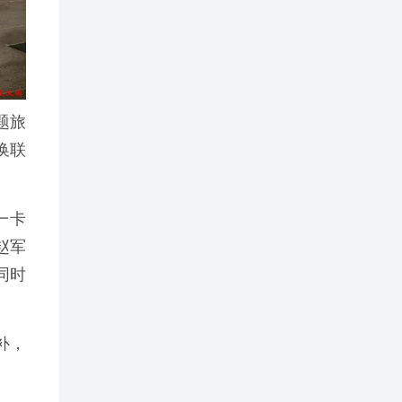
题旅
换联
一卡
赵军
同时
补，