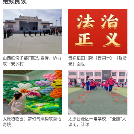
继续阅读
山西临汾多部门联动宣传、协力
晋祠稻田书院《晋祠学》《群贤
筑平安乡村
录》面世
太原植物园：梦幻气球构筑童话
太原晋源区一电学校：“全能”大
奇境
课间，让课