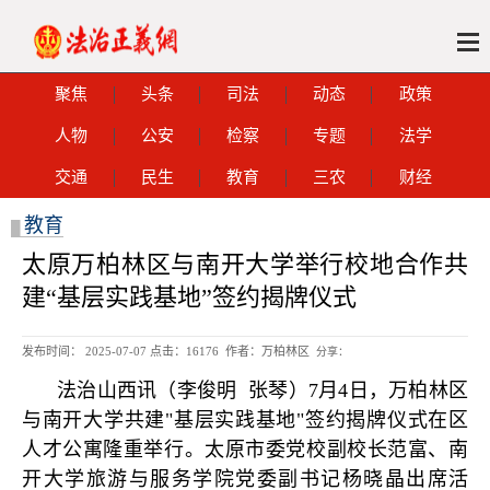
聚焦
头条
司法
动态
政策
人物
公安
检察
专题
法学
交通
民生
教育
三农
财经
教育
█
太原万柏林区与南开大学举行校地合作共
建“基层实践基地”签约揭牌仪式
发布时间： 2025-07-07 点击：
16176 作者：万柏林区
分享：
法治山西讯（李俊明 张琴）7月4日，万柏林区
与南开大学共建"基层实践基地"签约揭牌仪式在区
人才公寓隆重举行。太原市委党校副校长范富、南
开大学旅游与服务学院党委副书记杨晓晶出席活