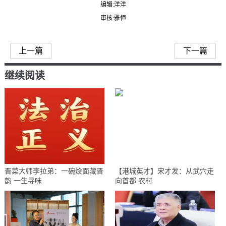
编辑:洋洋
审核:雅恒
上一篇
下一篇
继续阅读
晋菜大师李拉弟：一碗烩面藏晋
【港城英才】宋才发：从武穴走
韵 一生寻味
向首都 农村