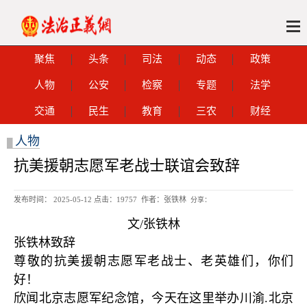
聚焦
头条
司法
动态
政策
人物
公安
检察
专题
法学
交通
民生
教育
三农
财经
人物
█
抗美援朝志愿军老战士联谊会致辞
发布时间： 2025-05-12 点击：
19757 作者：张铁林
分享：
文/张铁林
张铁林致辞
尊敬的抗美援朝志愿军老战士、老英雄们，你们
好！
欣闻北京志愿军纪念馆，今天在这里举办川渝.北京