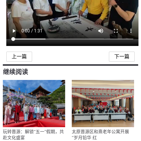
上一篇
下一篇
继续阅读
玩转晋源：解锁“五一”假期，共
太原晋源区和熹老年公寓开展
赴文化盛宴
“岁月铅华 红