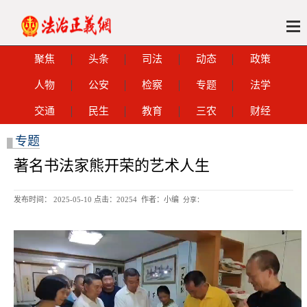
聚焦
头条
司法
动态
政策
人物
公安
检察
专题
法学
交通
民生
教育
三农
财经
专题
█
著名书法家熊开荣的艺术人生
发布时间： 2025-05-10 点击：
20254 作者：小编
分享：