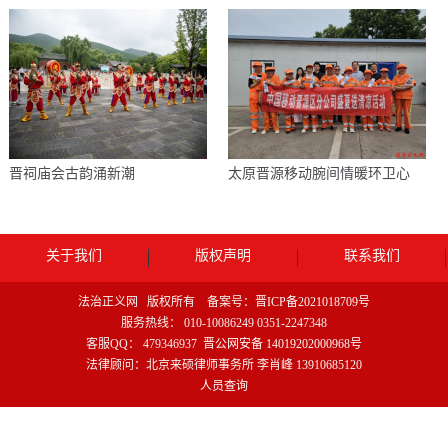
晋祠庙会古韵涌新潮
太原晋源移动腕间情暖环卫心
关于我们
版权声明
联系我们
法治正义网 版权所有 备案号：
晋ICP备2021018709号
服务热线： 010-10086249 0351-2247348
客服QQ： 479346937
晋公网安备 14019202000968号
法律顾问：北京来硕律师事务所 李肖峰 13910685120
人员查询